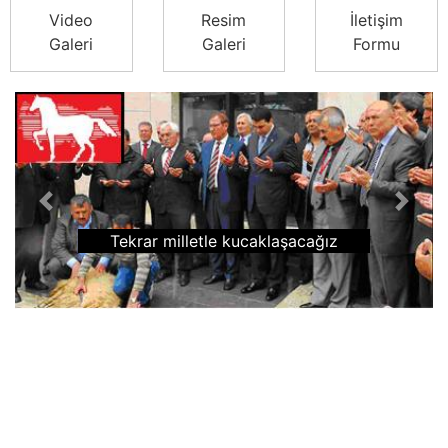
Video
Resim
İletişim
Galeri
Galeri
Formu
Previous
Next
Tekrar milletle kucaklaşacağız