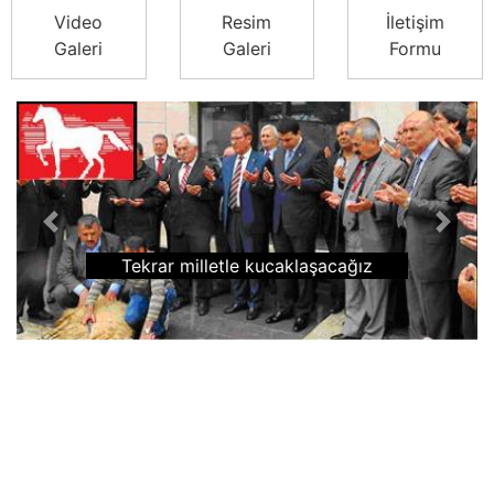
Video
Resim
İletişim
Galeri
Galeri
Formu
Previous
Next
Tekrar milletle kucaklaşacağız