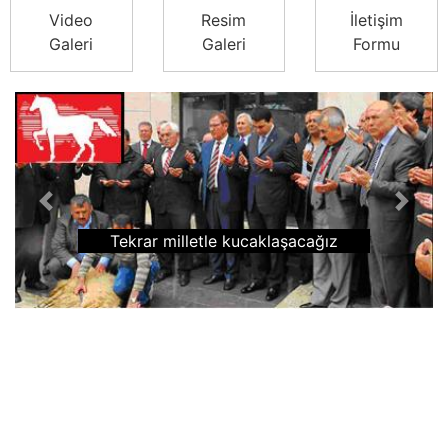
Video
Resim
İletişim
Galeri
Galeri
Formu
Previous
Next
Tekrar milletle kucaklaşacağız