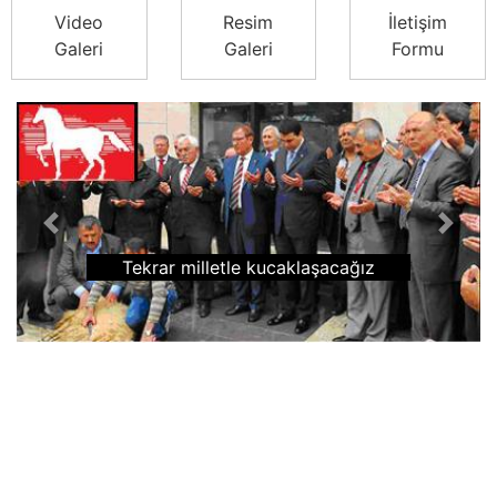
Video
Resim
İletişim
Galeri
Galeri
Formu
Previous
Next
Tekrar milletle kucaklaşacağız