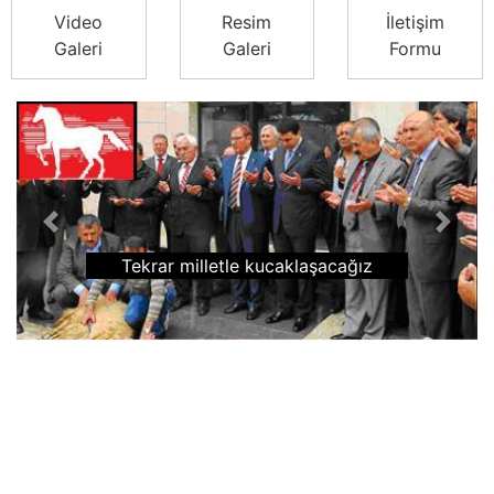
Video
Resim
İletişim
Galeri
Galeri
Formu
Previous
Next
Tekrar milletle kucaklaşacağız