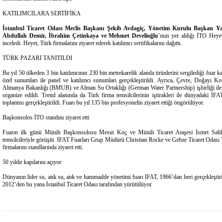
KATILIMCILARA SERTİFİKA
İstanbul Ticaret Odası Meclis Başkanı Şekib Avdagiç, Yönetim Kurulu Başkan Ya
Abdullah Demir, İbrahim Çetinkaya ve Mehmet Develioğlu
’nun yer aldığı İTO Heyeti
inceledi. Heyet, Türk firmalarını ziyaret ederek katılımcı sertifikalarını dağıttı.
TÜRK PAZARI TANITILDI
Bu yıl 50 ülkeden 3 bin katılımcının 230 bin metrekarelik alanda ürünlerini sergilediği fuar 
özel sunumları ile panel ve katılımcı sunumları gerçekleştirildi. Ayrıca, Çevre, Doğayı 
Almanya Bakanlığı (BMUB) ve Alman Su Ortaklığı (German Water Partnership) işbirliği ile T
organize edildi. Trend alanında da Türk firma temsilcilerinin iştirakleri ile dünyadaki IFA
toplantısı gerçekleştirildi. Fuarı bu yıl 135 bin profesyonelin ziyaret ettiği öngörülüyor.
Başkonsolos İTO standını ziyaret etti
Fuarın ilk günü Münih Başkonsolosu Mesut Koç ve Münih Ticaret Ataşesi İsmet Salihoğl
temsilcileriyle görüştü. IFAT Fuarları Grup Müdürü Christian Rocke ve Gebze Ticaret Odası
firmalarını standlarında ziyaret etti.
50 yıldır kapılarını açıyor
Dünyanın lider su, atık su, atık ve hammadde yönetimi fuarı IFAT, 1966’dan beri gerçekleştiril
2012’den bu yana İstanbul Ticaret Odası tarafından yürütülüyor.