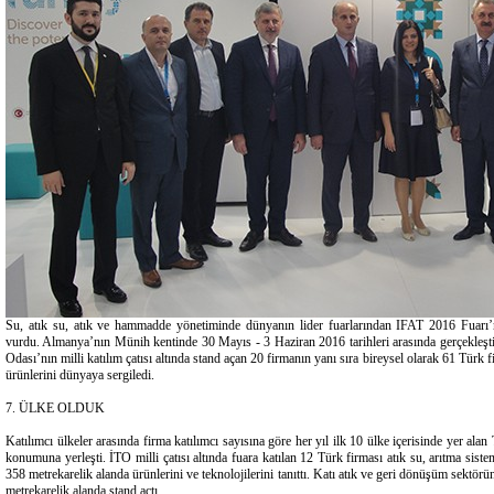
Su, atık su, atık ve hammadde yönetiminde dünyanın lider fuarlarından IFAT 2016 Fuarı’
vurdu. Almanya’nın Münih kentinde 30 Mayıs - 3 Haziran 2016 tarihleri arasında gerçekleşti
Odası’nın milli katılım çatısı altında stand açan 20 firmanın yanı sıra bireysel olarak 61 Türk f
ürünlerini dünyaya sergiledi.
7. ÜLKE OLDUK
Katılımcı ülkeler arasında firma katılımcı sayısına göre her yıl ilk 10 ülke içerisinde yer alan 
konumuna yerleşti. İTO milli çatısı altında fuara katılan 12 Türk firması atık su, arıtma sist
358 metrekarelik alanda ürünlerini ve teknolojilerini tanıttı. Katı atık ve geri dönüşüm sektörü
metrekarelik alanda stand açtı.