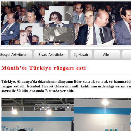
Münih’te Türkiye rüzgarı esti
Türkiye, Almanya’da düzenlenen dünyanın lider su, atık su, atık ve hammadde
rüzgar estirdi. İstanbul Ticaret Odası’nın milli katılımını üstlendiği yarım as
sayısı ile 50 ülke arasında 7. sırada yer aldı.