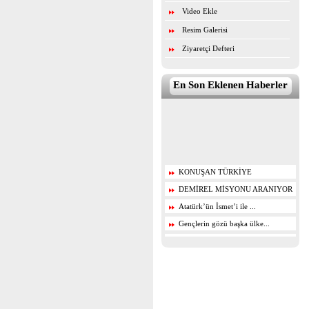
Video Ekle
Resim Galerisi
Ziyaretçi Defteri
En Son Eklenen Haberler
KONUŞAN TÜRKİYE
DEMİREL MİSYONU ARANIYOR
Atatürk’ün İsmet’i ile ...
Gençlerin gözü başka ülke...
Eczacılık Mesleğine Katkı ...
Münih’te Türkiye rüzgarı...
KDV iadeleri hızlandırılıy...
Kemal Efendioğlu’nu kaybett...
Sağlık Politikaları gözden...